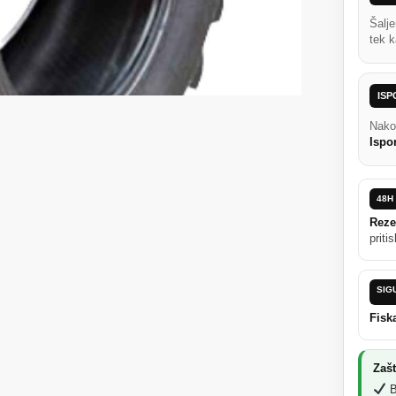
Šalj
tek k
IS
Nako
Ispo
48H
Rezer
priti
SIG
Fiska
Zašt
B