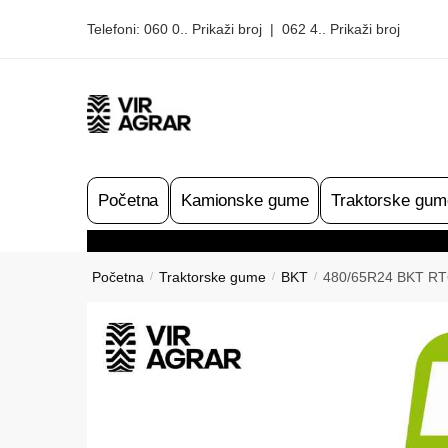
Skip
Skip
Telefoni:
060 0.. Prikaži broj
|
062 4.. Prikaži broj
to
to
navigation
content
Početna
Kamionske gume
Traktorske gum
Početna
Traktorske gume
BKT
480/65R24 BKT RT6
/
/
/