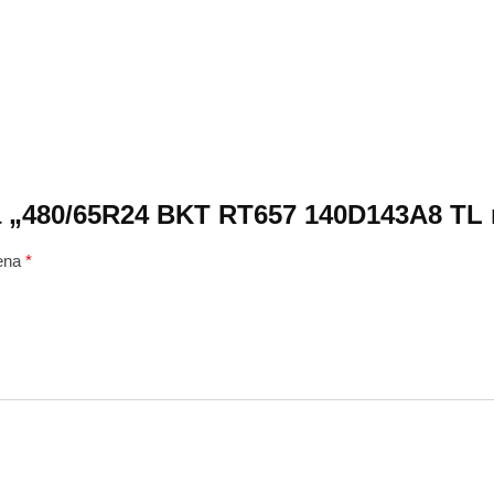
 za „480/65R24 BKT RT657 140D143A8 TL 
čena
*