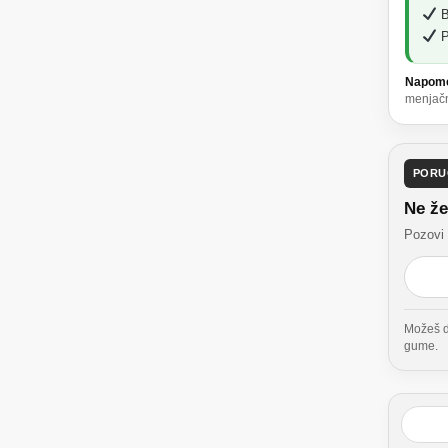
Be
P
Napom
menjačni
PORU
Ne že
Pozovi 
Možeš da
gume.