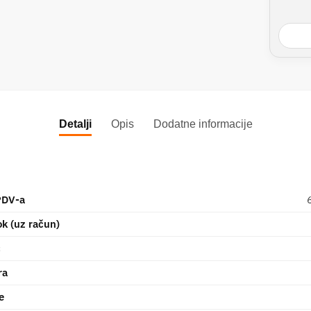
Detalji
Opis
Dodatne informacije
PDV-a
ok (uz račun)
č
ra
e