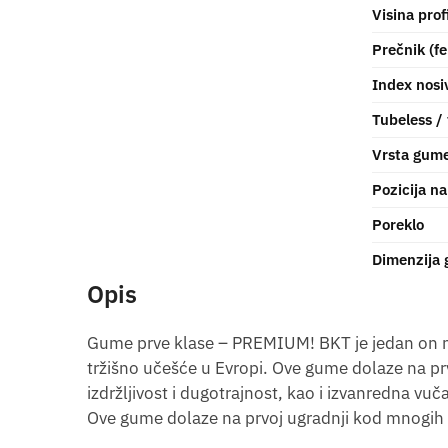
Visina prof
Prečnik (fe
Index nosiv
Tubeless /
Vrsta gum
Pozicija na
Poreklo
Dimenzija
Opis
Gume prve klase – PREMIUM! BKT je jedan on na
tržišno učešće u Evropi. Ove gume dolaze na prv
izdržljivost i dugotrajnost, kao i izvanredna vuča
Ove gume dolaze na prvoj ugradnji kod mnogih 