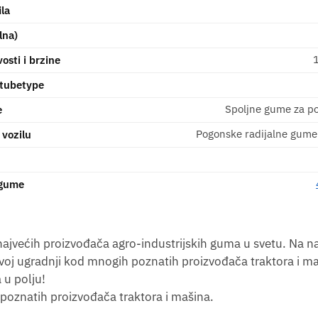
ila
lna)
osti i brzine
 tubetype
Spoljne gume za po
e
Pogonske radijalne gume 
 vozilu
 gume
jvećih proizvođača agro-industrijskih guma u svetu. Na na
oj ugradnji kod mnogih poznatih proizvođača traktora i maši
 u polju!
poznatih proizvođača traktora i mašina.