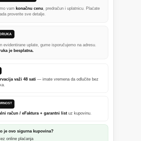
emo vam
konačnu cenu
, predračun i uplatnicu. Plaćate
ada proverite sve detalje.
PORUKA
n evidentirane uplate, gume isporučujemo na adresu.
ruka je besplatna.
vacija važi 48 sati
— imate vremena da odlučite bez
ska.
URNOST
lni račun / eFaktura + garantni list
uz kupovinu.
o je ovo sigurna kupovina?
ez online plaćanja