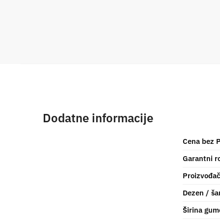
Dodatne informacije
Cena bez 
Garantni r
Proizvođa
Dezen / ša
Širina gum