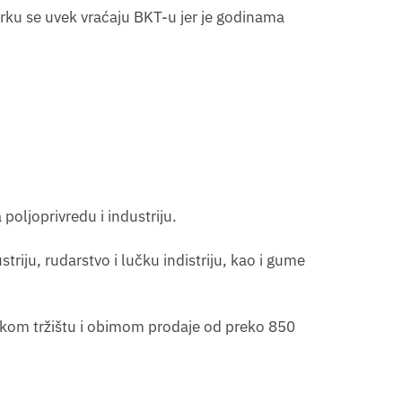
arku se uvek vraćaju BKT-u jer je godinama
oljoprivredu i industriju.
iju, rudarstvo i lučku indistriju, kao i gume
tskom tržištu i obimom prodaje od preko 850