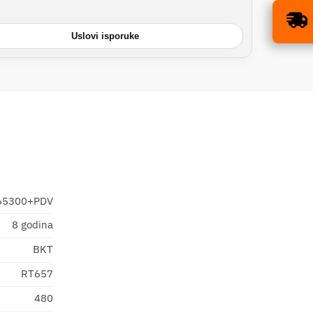
ISPORUKA BESPLATNA
×
ZA SVE GUME!
Uslovi isporuke
65300+PDV
8 godina
BKT
RT657
480