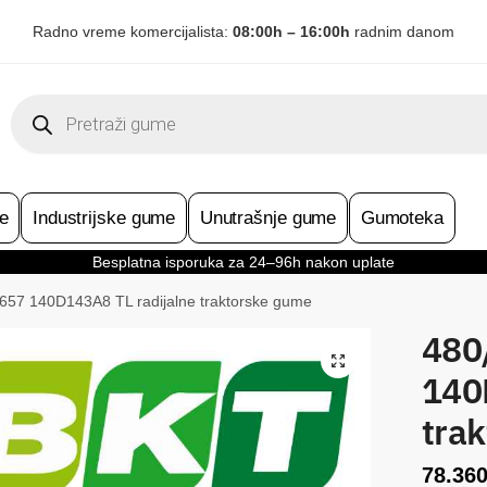
Radno vreme komercijalista:
08:00h – 16:00h
radnim danom
Products
search
e
Industrijske gume
Unutrašnje gume
Gumoteka
Besplatna isporuka za 24–96h nakon uplate
57 140D143A8 TL radijalne traktorske gume
480
140
tra
78.36