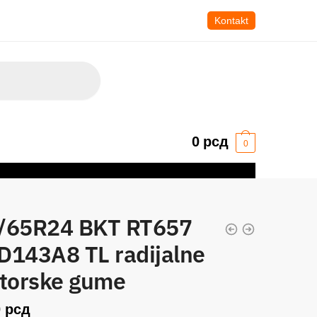
Kontakt
0
рсд
0
/65R24 BKT RT657
D143A8 TL radijalne
ktorske gume
0
рсд