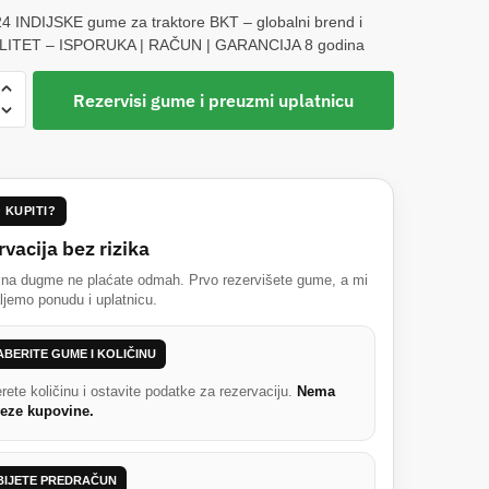
4 INDIJSKE gume za traktore BKT – globalni brend i
LITET – ISPORUKA | RAČUN | GARANCIJA 8 godina
R24
Rezervisi gume i preuzmi uplatnicu
3A8
 KUPITI?
e
vacija bez rizika
ke
 na dugme ne plaćate odmah. Prvo rezervišete gume, a mi
jemo ponudu i uplatnicu.
BERITE GUME I KOLIČINU
rete količinu i ostavite podatke za rezervaciju.
Nema
eze kupovine.
BIJETE PREDRAČUN