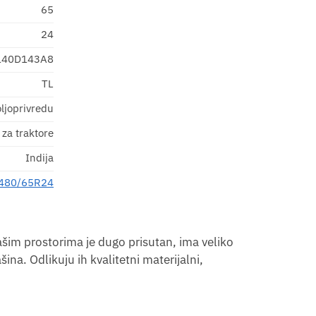
65
24
140D143A8
TL
ljoprivredu
za traktore
Indija
480/65R24
šim prostorima je dugo prisutan, ima veliko
na. Odlikuju ih kvalitetni materijalni,