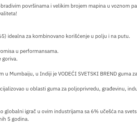
im obradivim površinama i velikim brojem mapina u voznom p
aliteta!
/65) idealna za kombinovano korišćenje u polju i na putu.
romisa u performansama.
 goriva.
em u Mumbaiju, u Indiji je VODEĆI SVETSKI BREND guma za p
alizovao u oblasti guma za poljoprivredu, građevinu, industr
ao globalni igrač u ovim industrijama sa 6% učešća na sve
ih 5 godina.