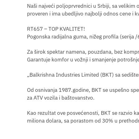
Naši najveći poljoprvrednici u Srbiji, sa velik
proveren i ima ubedljivo najbolji odnos cene i kv
RT657 – TOP KVALITET!
Pogonska radijalna guma, nižeg profila (serija 
Za širok spektar namena, pouzdana, bez komp
Garantuje komfor u vožnji i smanjenje potrošnje
„Balkrishna Industries Limited (BKT) sa sedišt
Od osnivanja 1987.godine, BKT se uspešno specij
za ATV vozila i baštovanstvo.
Kao rezultat ove posvećenosti, BKT se razvio k
miliona dolara, sa porastom od 30% u prethodn