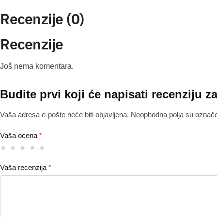
Recenzije (0)
Recenzije
Još nema komentara.
Budite prvi koji će napisati recenziju
Vaša adresa e-pošte neće biti objavljena.
Neophodna polja su ozna
Vaša ocena
*
Vaša recenzija
*