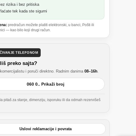
z rizika i bez pritiska
laćate tek kada ste sigurni
ena:
predračun možete platiti elektronski, u banci, Pošti ili
ci — kao bilo koji drugi račun.
ČIVANJE TELEFONOM
liš preko sajta?
komercijalistu i poruči direktno. Radnim danima
08–16h
.
060 0.. Prikaži broj
 pitaš za stanje, dimenziju, isporuku ili da odmah rezervišeš
Uslovi reklamacije i povrata