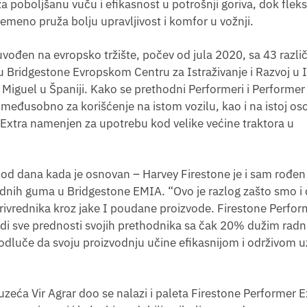
poboljšanu vuču i efikasnost u potrošnji goriva, dok fleks
remeno pruža bolju upravljivost i komfor u vožnji.
uvođen na evropsko tržište, počev od jula 2020, sa 43 različ
 Bridgestone Evropskom Centru za Istraživanje i Razvoj u Ita
Miguel u Španiji. Kako se prethodni Performeri i Performer
međusobno za korišćenje na istom vozilu, kao i na istoj oso
 Extra namenjen za upotrebu kod velike većine traktora u
d dana kada je osnovan – Harvey Firestone je i sam rođen 
rednih guma u Bridgestone EMIA. “Ovo je razlog zašto smo 
ivrednika kroz jake I poudane proizvode. Firestone Perfor
udi sve prednosti svojih prethodnika sa čak 20% dužim ra
 odluče da svoju proizvodnju učine efikasnijom i održivom u
eća Vir Agrar doo se nalazi i paleta Firestone Performer E