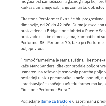
mogućnost samočišćenja gaznog sloja koji pruža 
karkasa umanjuje sabijanje zemljišta, dok istov
Firestone Peroformer Extra će biti progresivno 
dimenzije, od 20 do 42 inča. Guma je razvijana u
proizvedena u Bridgestone fabrici u Puente San 
proizvode u istim dimenzijama, kompatibilni su 
Performer 85 i Perfomer 70, tako je i Performer
poljoprivredi.
“Pomoć farmerima je sama suština Firestone-a o
kaže Mark Sanders, direktor prodaje poljopriv
usmereni na rešavanje osnovnig potreba poljopr
poslednji u nizu pneumatika u našoj ponudi, n
i predstavljaće značajnu uštedu farmerima koji
Firestone Performer Extra.”
Pogledajte
gume za traktore
u asortimanu preduz