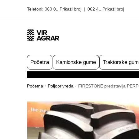
Skip
Skip
Telefoni:
060 0.. Prikaži broj
|
062 4.. Prikaži broj
to
to
navigation
content
Početna
Kamionske gume
Traktorske gum
Početna
Poljoprivreda
FIRESTONE predstavlja PERF
/
/