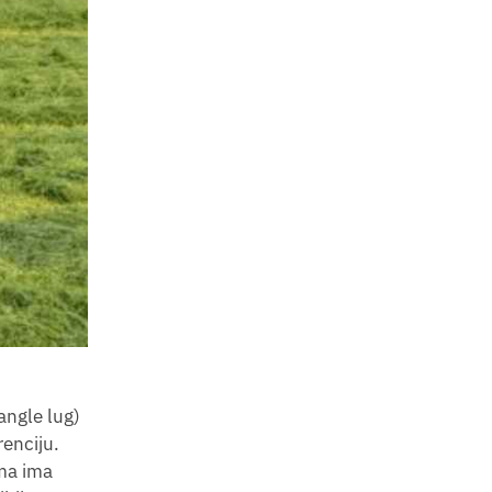
angle lug)
renciju.
uma ima