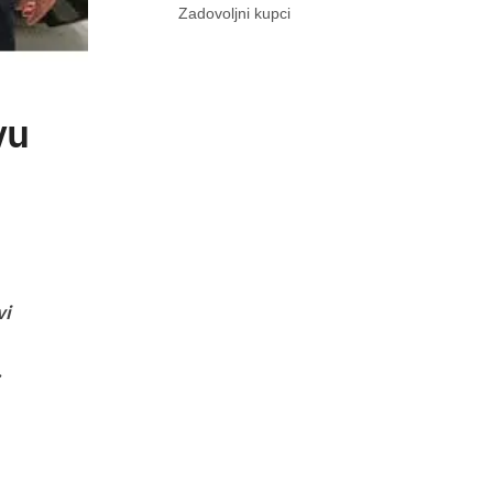
Zadovoljni kupci
vu
vi
.