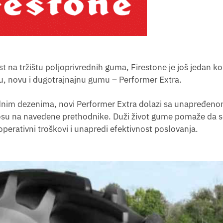
na tržištu poljoprivrednih guma, Firestone je još jedan ko
u, novu i dugotrajnajnu gumu – Performer Extra.
odnim dezenima, novi Performer Extra dolazi sa unapređe
osu na navedene prethodnike. Duži život gume pomaže da s
operativni troškovi i unapredi efektivnost poslovanja.