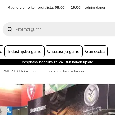
Radno vreme komercijalista:
08:00h – 16:00h
radnim danom
Products
search
e
Industrijske gume
Unutrašnje gume
Gumoteka
Besplatna isporuka za 24–96h nakon uplate
ORMER EXTRA – novu gumu za 20% duži radni vek