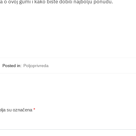
ja o ovoj gumi i kako biste dobili najbolju ponudu.
Posted in:
Poljoprivreda
lja su označena
*