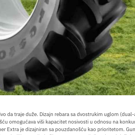
čivo da traje duže. Dizajn rebara sa dvostrukim uglom (dual-
vošću omogućava viši kapacitet nosivosti u odnosu na konku
rmer Extra je dizajniran sa pouzdanošću kao prioritetom. G