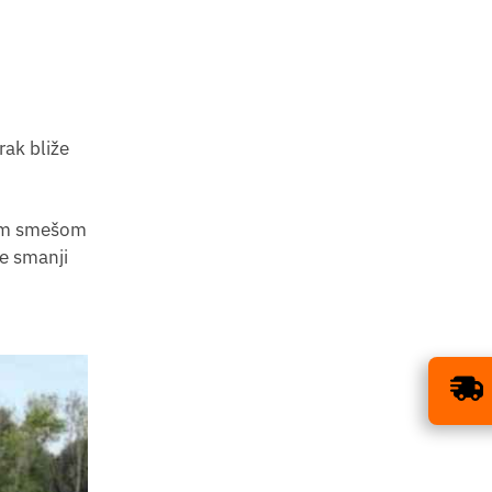
rak bliže
nom smešom
e smanji
ISPORUKA BESPLATNA
×
ZA SVE GUME!