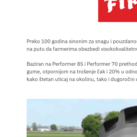
Preko 100 godina sinonim za snagu i pouzdanost 
na putu da farmerima obezbedi visokokvalitetn
Baziran na Performer 85 i Performer 70 preth
gume, otpornijom na trošenje čak i 20% u odn
kako štetan uticaj na okolinu, tako i dugoročni 