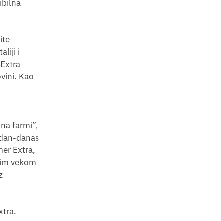
ibilna
ite
liji i
 Extra
vini. Kao
na farmi”,
i dan-danas
mer Extra,
dnim vekom
z
xtra.