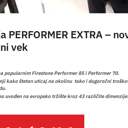
ja PERFORMER EXTRA – no
ni vek
na popularnim Firestone Performer 85 i Performer 70.
i kako štetan uticaj na okolinu tako i dugoročni troško
du.
no uvođen na evropsko tržište kroz 43 različite dimenzije