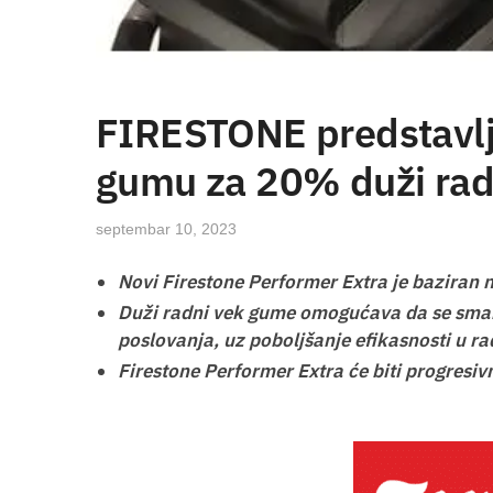
FIRESTONE predstavl
gumu za 20% duži rad
septembar 10, 2023
Novi Firestone Performer Extra je baziran 
Duži radni vek gume omogućava da se smanj
poslovanja, uz poboljšanje efikasnosti u ra
Firestone Performer Extra će biti progresiv