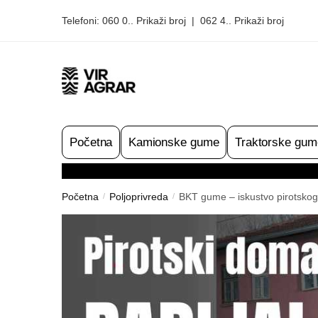
Skip
Skip
Telefoni:
060 0.. Prikaži broj
|
062 4.. Prikaži broj
to
to
navigation
content
Početna
Kamionske gume
Traktorske gum
Početna
Poljoprivreda
BKT gume – iskustvo pirotskog
/
/