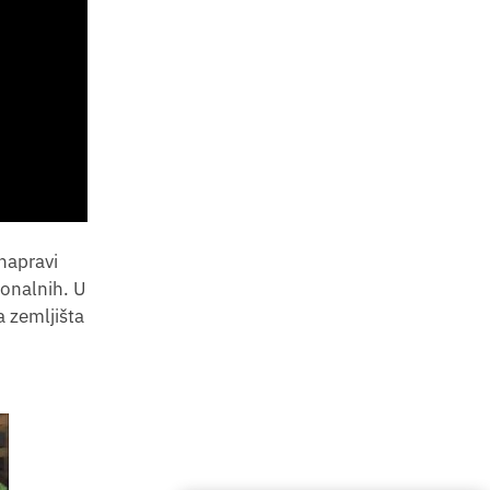
napravi
gonalnih. U
 zemljišta