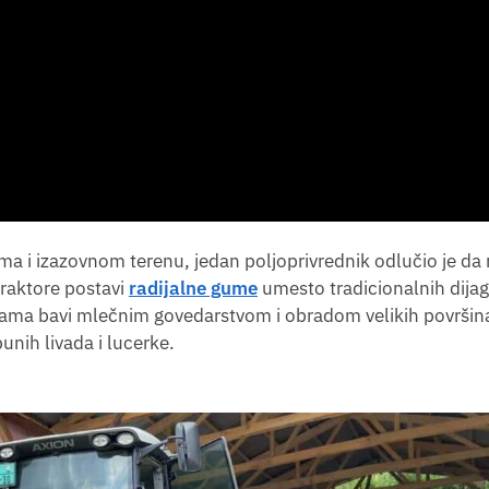
ma i izazovnom terenu, jedan poljoprivrednik odlučio je da 
traktore postavi
radijalne gume
umesto tradicionalnih dija
nama bavi mlečnim govedarstvom i obradom velikih površina
unih livada i lucerke.