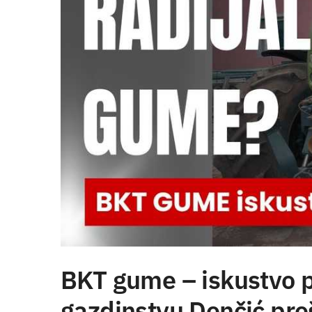
BKT gume – iskustvo p
gazdinstvu Denčić preš