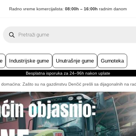
Radno vreme komercijalista:
08:00h – 16:00h
radnim danom
Products
search
e
Industrijske gume
Unutrašnje gume
Gumoteka
Besplatna isporuka za 24–96h nakon uplate
 domaćina: Zašto su na gazdinstvu Denčić prešli sa dijagonalnih na r