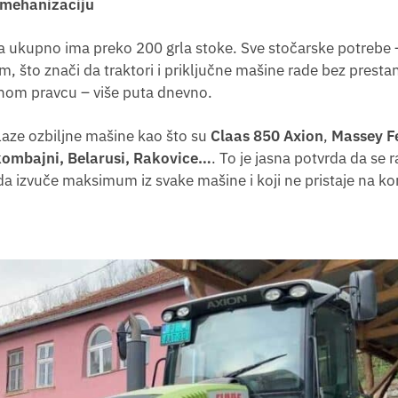
 mehanizaciju
a ukupno ima preko 200 grla stoke. Sve stočarske potrebe 
 što znači da traktori i priključne mašine rade bez presta
ednom pravcu – više puta dnevno.
aze ozbiljne mašine kao što su
Claas 850 Axion
,
Massey F
kombajni, Belarusi, Rakovice…
. To je jasna potvrda da se r
da izvuče maksimum iz svake mašine i koji ne pristaje na 