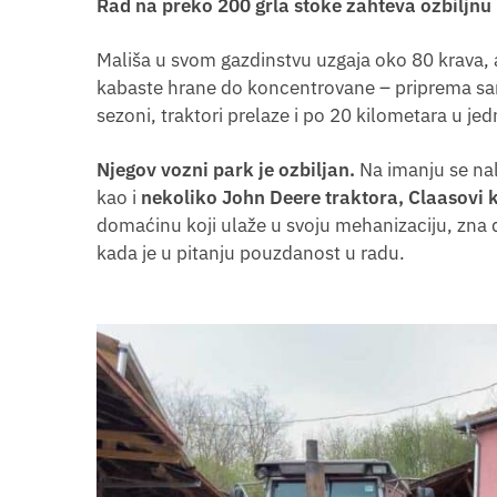
Rad na preko 200 grla stoke zahteva ozbiljnu
Mališa u svom gazdinstvu uzgaja oko 80 krava, 
kabaste hrane do koncentrovane – priprema sam,
sezoni, traktori prelaze i po 20 kilometara u j
Njegov vozni park je ozbiljan.
Na imanju se nal
kao i
nekoliko John Deere traktora, Claasovi 
domaćinu koji ulaže u svoju mehanizaciju, zna 
kada je u pitanju pouzdanost u radu.