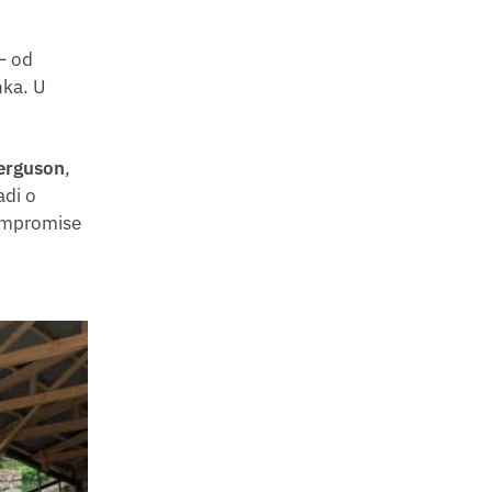
– od
nka. U
erguson
,
adi o
kompromise