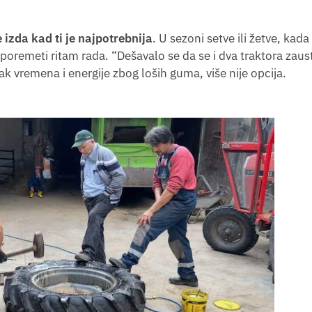
 izda kad ti je najpotrebnija
. U sezoni setve ili žetve, kad
oremeti ritam rada. “Dešavalo se da se i dva traktora zaus
k vremena i energije zbog loših guma, više nije opcija.