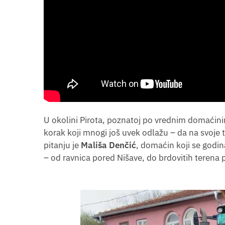
U okolini Pirota, poznatoj po vrednim domaćini
korak koji mnogi još uvek odlažu – da na svoje 
pitanju je
Mališa Denčić
, domaćin koji se godi
– od ravnica pored Nišave, do brdovitih terena p