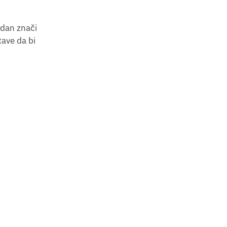
a dan znači
tave da bi