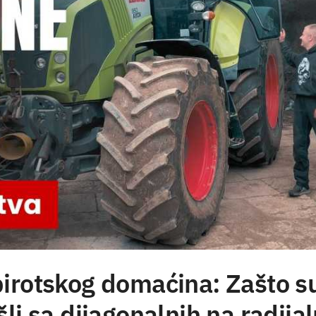
irotskog domaćina: Zašto s
li sa dijagonalnih na radija