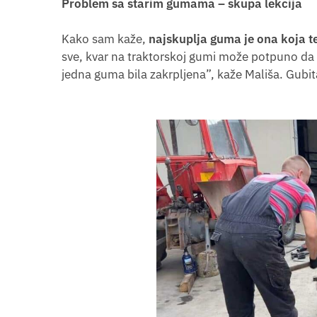
Problem sa starim gumama – skupa lekcija
Kako sam kaže,
najskuplja guma je ona koja te
sve, kvar na traktorskoj gumi može potpuno da p
jedna guma bila zakrpljena”, kaže Mališa. Gubita