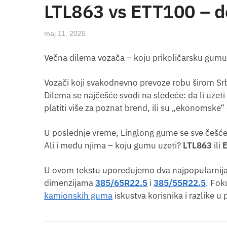
LTL863 vs ETT100 – de
maj 11, 2025
Večna dilema vozača – koju prikoličarsku gumu
Vozači koji svakodnevno prevoze robu širom Srb
Dilema se najčešće svodi na sledeće: da li uzeti
platiti više za poznat brend, ili su „ekonomsk
U poslednje vreme, Linglong gume se sve češće 
Ali i među njima – koju gumu uzeti?
LTL863
ili
U ovom tekstu upoređujemo dva najpopularnija
dimenzijama
385/65R22.5
i
385/55R22.5
. Fok
kamionskih guma
iskustva korisnika i razlike u 