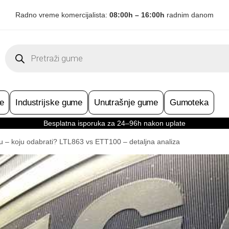
Radno vreme komercijalista:
08:00h – 16:00h
radnim danom
Products
search
e
Industrijske gume
Unutrašnje gume
Gumoteka
Besplatna isporuka za 24–96h nakon uplate
cu – koju odabrati? LTL863 vs ETT100 – detaljna analiza