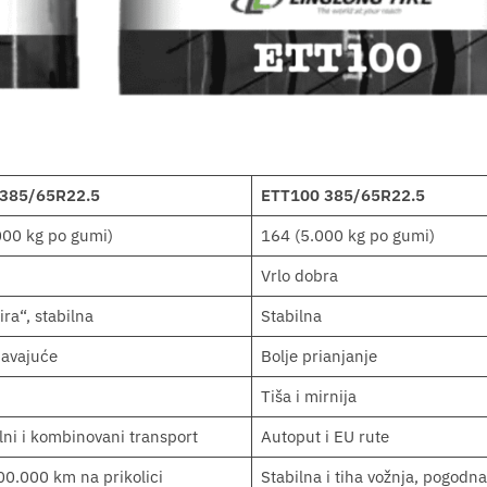
 385/65R22.5
ETT100 385/65R22.5
000 kg po gumi)
164 (5.000 kg po gumi)
Vrlo dobra
ra“, stabilna
Stabilna
javajuće
Bolje prianjanje
Tiša i mirnija
ni i kombinovani transport
Autoput i EU rute
00.000 km na prikolici
Stabilna i tiha vožnja, pogodna