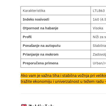
Karakteristika
LTL863
Indeks nosivosti
160 (4.
Otpornost na habanje
Visoka
Profil
Niži za 
Ponašanje na autoputu
Stabilna
Prianjanje na mokrom
Zadovol
Preporučena primena
Urban/re
Ako vam je važna tiha i stabilna vožnja pri veli
tražite ekonomiju i univerzalnost u težem radu