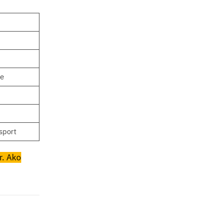
ce
sport
or. Ako