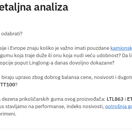
taljna analiza
 odabrati?
ije i Evrope znaju koliko je važno imati pouzdane
kamions
 gumu koja traje duže ili onu koja nudi veću udobnost? Da li 
e“ opcije poput Linglong-a danas dovoljno dokazane?
biraju upravo zbog dobrog balansa cene, nosivosti i dugotr
ETT100
?
 dezena prikoličarskih guma ovog proizvođača:
LTL863
i
E
us stavljamo na performanse, indeks nosivosti,
potrošnja g
primeni.