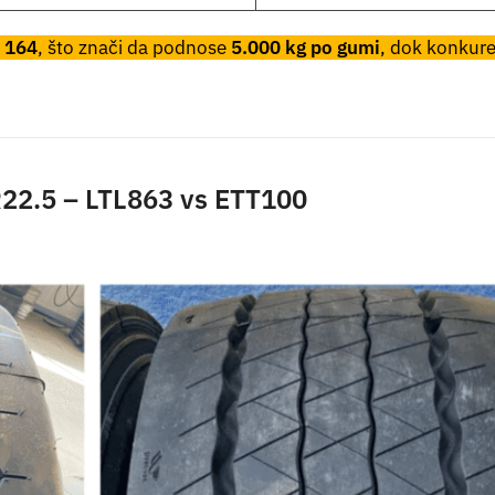
s
164
, što znači da podnose
5.000 kg po gumi
, dok konkur
R22.5 – LTL863 vs ETT100