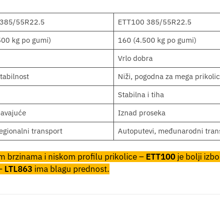
 385/55R22.5
ETT100 385/55R22.5
500 kg po gumi)
160 (4.500 kg po gumi)
Vrlo dobra
stabilnost
Niži, pogodna za mega prikoli
Stabilna i tiha
javajuće
Iznad proseka
gionalni transport
Autoputevi, međunarodni tran
kim brzinama i niskom profilu prikolice –
ETT100
je bolji izb
 –
LTL863
ima blagu prednost.