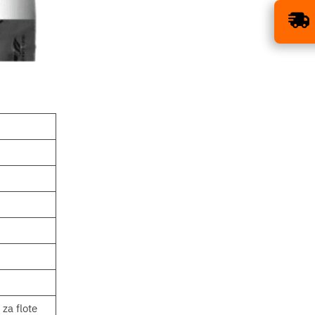
ISPORUKA BESPLATNA
×
ZA SVE GUME!
 za flote