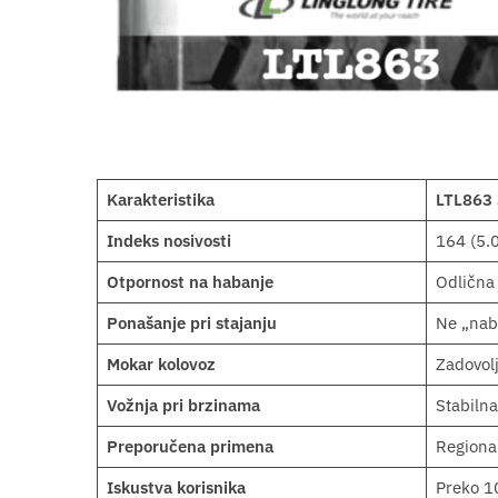
Karakteristika
LTL863
Indeks nosivosti
164 (5.
Otpornost na habanje
Odlična
Ponašanje pri stajanju
Ne „nabi
Mokar kolovoz
Zadovol
Vožnja pri brzinama
Stabilna
Preporučena primena
Regional
Iskustva korisnika
Preko 1