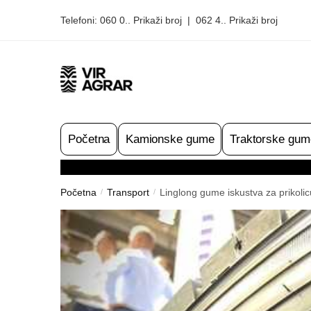
Skip
Skip
Telefoni:
060 0.. Prikaži broj
|
062 4.. Prikaži broj
to
to
navigation
content
Početna
Kamionske gume
Traktorske gum
Početna
Transport
Linglong gume iskustva za prikoli
/
/