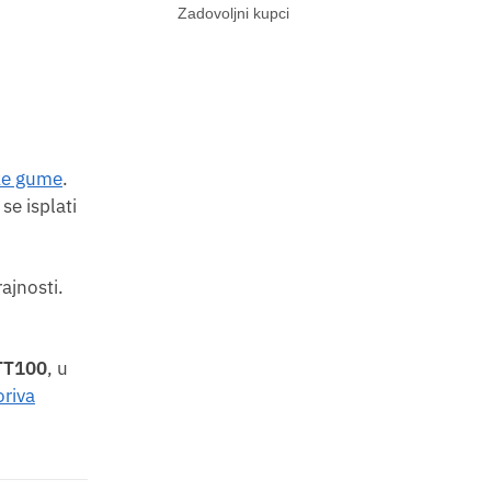
Zadovoljni kupci
ke gume
.
se isplati
ajnosti.
TT100
, u
oriva