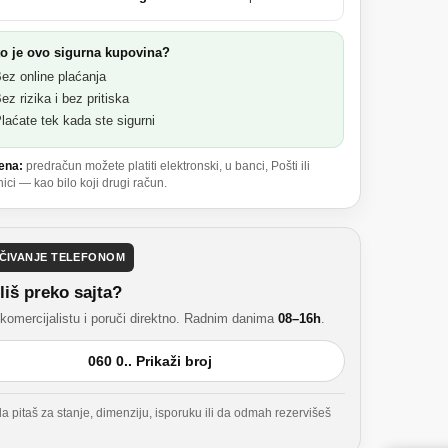
o je ovo sigurna kupovina?
ez online plaćanja
z rizika i bez pritiska
laćate tek kada ste sigurni
ena:
predračun možete platiti elektronski, u banci, Pošti ili
ci — kao bilo koji drugi račun.
ČIVANJE TELEFONOM
liš preko sajta?
komercijalistu i poruči direktno. Radnim danima
08–16h
.
060 0.. Prikaži broj
 pitaš za stanje, dimenziju, isporuku ili da odmah rezervišeš