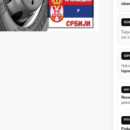
obav
DO
Šalj
tek k
IS
Nako
Ispo
48H
Rezer
priti
SIG
Fiska