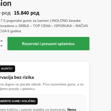
ion
Originalna
Trenutna
2
рсд
15.840
рсд
cena
cena
7.5 pogonske gume za kamion LINGLONG kineske
oizvedene u SRBIJI – TOP CENA – ISPORUKA – RAČUN
je
je:
IJA 5 godina
bila:
15.840 рсд.
17.5
16.632 рсд.
Rezervisi i preuzmi uplatnicu
ONG
7M
ke
 KUPITI?
vacija bez rizika
 na dugme ne plaćate odmah. Prvo rezervišete gume, a mi
jemo ponudu i uplatnicu.
BERITE GUME I KOLIČINU
rete količinu i ostavite podatke za rezervaciju.
Nema