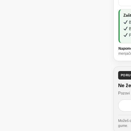
Zašt
B
Be
P
Napom
menjačni
PORU
Ne že
Pozovi 
Možeš da
gume.