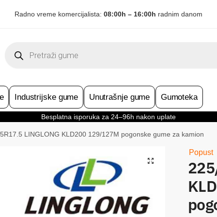
Radno vreme komercijalista:
08:00h – 16:00h
radnim danom
Products
search
e
Industrijske gume
Unutrašnje gume
Gumoteka
Besplatna isporuka za 24–96h nakon uplate
75R17.5 LINGLONG KLD200 129/127M pogonske gume za kamion
Popust
225
KLD
pog