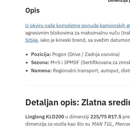
Dimenzija
Opis
U okviru naše kompletne ponude kamionskih 
agresivnim blokovima za maksimalnu vuču (tra
Srbije
, iako je kineski brend, sa svežim datum
Pozicija:
Pogon (Drive / Zadnja osovina)
Sezona:
M+S i 3PMSF (Sertifikovana za zims
Namena:
Regionalni transport, autoput, dist
Detaljan opis: Zlatna sred
Linglong KLD200
u dimenziji
225/75 R17.5
pre
dimenzija za vozila kao što su
MAN TGL, Merced