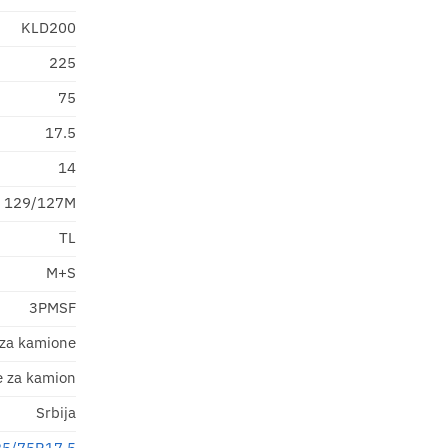
KLD200
225
75
17.5
14
129/127M
TL
M+S
3PMSF
 za kamione
 za kamion
Srbija
25/75R17.5