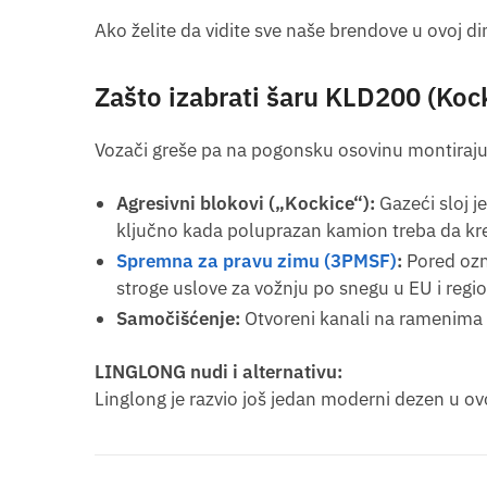
Ako želite da vidite sve naše brendove u ovoj dim
Zašto izabrati šaru KLD200 (Koc
Vozači greše pa na pogonsku osovinu montiraju 
Agresivni blokovi („Kockice“):
Gazeći sloj j
ključno kada poluprazan kamion treba da kr
Spremna za pravu zimu (3PMSF)
:
Pored ozn
stroge uslove za vožnju po snegu u EU i regi
Samočišćenje:
Otvoreni kanali na ramenima 
LINGLONG nudi i alternativu:
Linglong je razvio još jedan moderni dezen u ovo