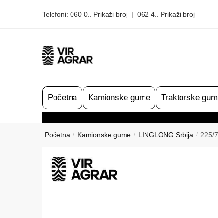
Skip
Skip
Telefoni:
060 0.. Prikaži broj
|
062 4.. Prikaži broj
to
to
navigation
content
Početna
Kamionske gume
Traktorske gum
Početna
Kamionske gume
LINGLONG Srbija
225/
/
/
/