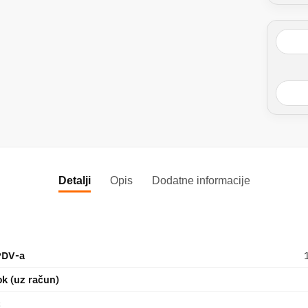
Detalji
Opis
Dodatne informacije
PDV-a
ok (uz račun)
č