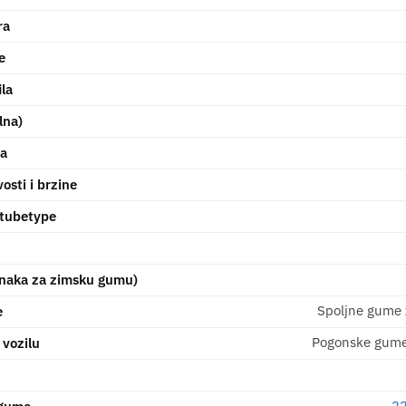
ra
e
ila
lna)
na
osti i brzine
 tubetype
naka za zimsku gumu)
Spoljne gume
e
Pogonske gume
 vozilu
2