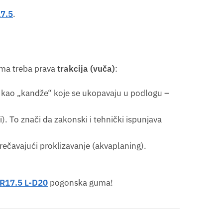
7.5
.
ima treba prava
trakcija (vuča)
:
šu kao „kandže“ koje se ukopavaju u podlogu –
). To znači da zakonski i tehnički ispunjava
ečavajući proklizavanje (akvaplaning).
R17.5 L-D20
pogonska guma!