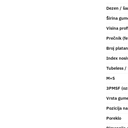
Dezen / ša
Širina gum
Visina prof
Prečnik (fe
Broj plata
Index nosiv
Tubeless /
M+S
3PMSF (oz
Vrsta gum
Pozicija na
Poreklo