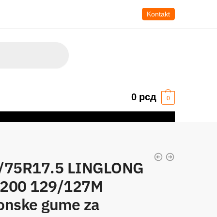
Kontakt
0
рсд
0
/75R17.5 LINGLONG
200 129/127M
onske gume za