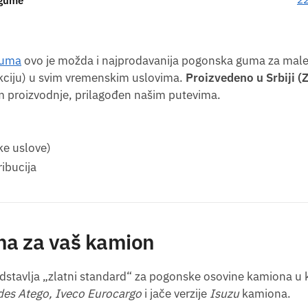
 gume
guma
ovo je možda i najprodavanija pogonska guma za male 
kciju) u svim vremenskim uslovima.
Proizvedeno u Srbiji (
om proizvodnje, prilagođen našim putevima.
ke uslove)
ribucija
ina za vaš kamion
dstavlja „zlatni standard“ za pogonske osovine kamiona u k
es Atego, Iveco Eurocargo
i jače verzije
Isuzu
kamiona.