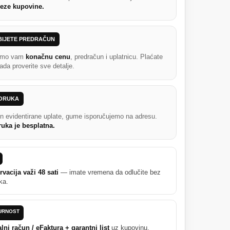
eze kupovine.
BIJETE PREDRAČUN
emo vam
konačnu cenu
, predračun i uplatnicu. Plaćate
ada proverite sve detalje.
PORUKA
n evidentirane uplate, gume isporučujemo na adresu.
ruka je besplatna.
vacija važi 48 sati
— imate vremena da odlučite bez
ska.
URNOST
lni račun / eFaktura + garantni list
uz kupovinu.