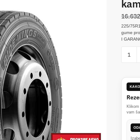
kam
16.63
225/75R1
gume pr
I GARANC
225/75R
LINGL
KLD200
129/12
pogons
KAKO
gume
Rezer
za
kamion
Klikom
vam šal
količina
ODA
Izabe