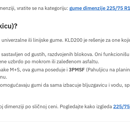
enziji, vratite se na kategoriju:
g
ume dimenzije 225/75 R1
kicu)?
univerzalne ili linijske gume. KLD200 je rešenje za one koj
e sastavljen od gustih, razdvojenih blokova. Oni funkcioni
ene uzbrdo po mokrom ili zaleđenom asfaltu.
ake M+S, ova guma poseduje i
3PMSF
(Pahuljicu na planini
onu.
omogućavaju gumi da sama izbacuje bljuzgavicu i vodu, spr
j dimenziji po sličnoj ceni. Pogledajte kako izgleda
225/75