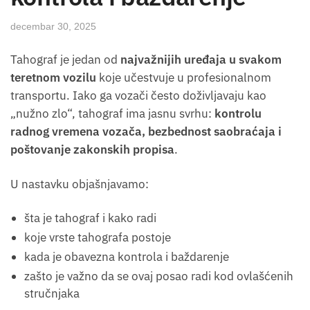
decembar 30, 2025
Tahograf je jedan od
najvažnijih uređaja u svakom
teretnom vozilu
koje učestvuje u profesionalnom
transportu. Iako ga vozači često doživljavaju kao
„nužno zlo“, tahograf ima jasnu svrhu:
kontrolu
radnog vremena vozača, bezbednost saobraćaja i
poštovanje zakonskih propisa
.
U nastavku objašnjavamo:
šta je tahograf i kako radi
koje vrste tahografa postoje
kada je obavezna kontrola i baždarenje
zašto je važno da se ovaj posao radi kod ovlašćenih
stručnjaka