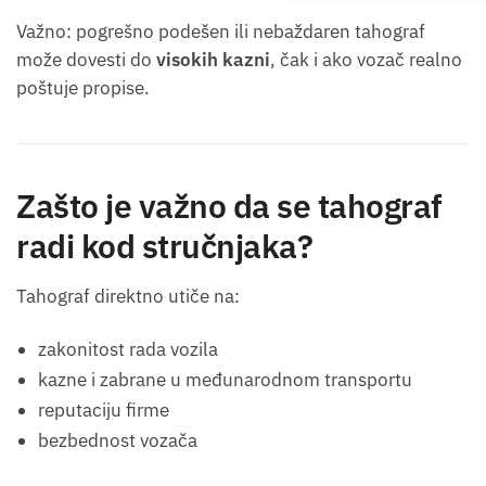
Važno: pogrešno podešen ili nebaždaren tahograf
može dovesti do
visokih kazni
, čak i ako vozač realno
poštuje propise.
Zašto je važno da se tahograf
radi kod stručnjaka?
Tahograf direktno utiče na:
zakonitost rada vozila
kazne i zabrane u međunarodnom transportu
reputaciju firme
bezbednost vozača