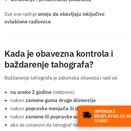
Sve ove radnje
smeju da obavljaju isključivo
ovlašćene radionice
.
Kada je obavezna kontrola i
baždarenje tahografa?
Baždarenje tahografa je zakonska obaveza i radi se:
na svake 2 godine
(redovno)
nakon
zamene guma druge dimenzije
nakon
popravke menjača ili diferencijala
ISPORUKA
×
nakon
zamene ili popravke samog tahografa
BESPLATNA ZA SVE
GUME!
ako se ustanovi da tahograf ne meri pravilno