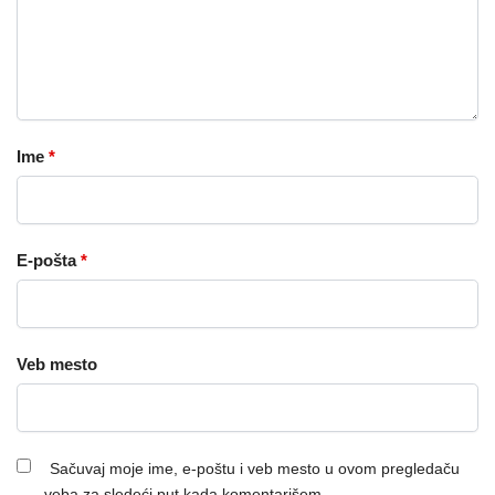
Ime
*
E-pošta
*
Veb mesto
Sačuvaj moje ime, e-poštu i veb mesto u ovom pregledaču
veba za sledeći put kada komentarišem.