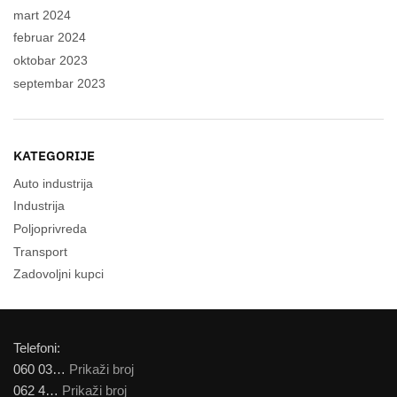
mart 2024
februar 2024
oktobar 2023
septembar 2023
KATEGORIJE
Auto industrija
Industrija
Poljoprivreda
Transport
Zadovoljni kupci
Telefoni:
060 03…
Prikaži broj
062 4…
Prikaži broj