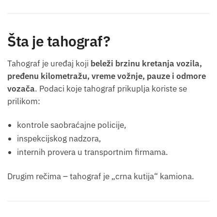
Šta je tahograf?
Tahograf je uređaj koji
beleži brzinu kretanja vozila,
pređenu kilometražu, vreme vožnje, pauze i odmore
vozača
. Podaci koje tahograf prikuplja koriste se
prilikom:
kontrole saobraćajne policije,
inspekcijskog nadzora,
internih provera u transportnim firmama.
Drugim rečima – tahograf je „crna kutija“ kamiona.