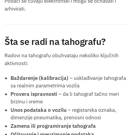
Podaci se čuvaju elektronski i mogu se očitavati i
arhivirati.
Šta se radi na tahografu?
Radovi na tahografu obuhvataju nekoliko ključnih
aktivnosti:
Baždarenje (kalibracija)
– usklađivanje tahografa
sa realnim parametrima vozila
Provera ispravnosti
– da li tahograf tačno meri
brzinu i vreme
Unos podataka o vozilu
– registarska oznaka,
dimenzije pneumatika, prenosni odnosi
Zamena ili programiranje tahografa
Očitavanje i preuzimanje podataka